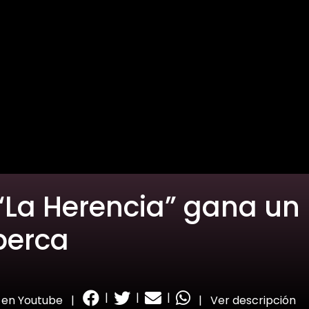
 “La Herencia” gana un
lberca
|
|
|
 en Youtube
|
|
Ver descripción