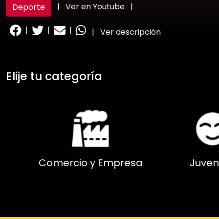
|
Ver en Youtube
|
Deporte
|
|
|
|
Ver descripción
Elije tu categoría
Comercio y Empresa
Juven