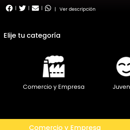
|
|
|
|
Ver descripción
Elije tu categoría
Comercio y Empresa
Juven
Comercio y Empresa