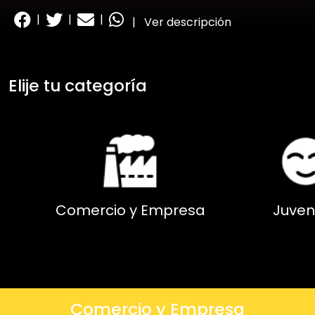
|
|
|
|
Ver descripción
Elije tu categoría
Comercio y Empresa
Juven
Comercio y Empresa