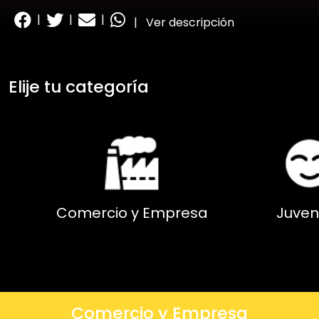
|
|
|
|
Ver descripción
Elije tu categoría
Comercio y Empresa
Juven
Comercio y Empresa