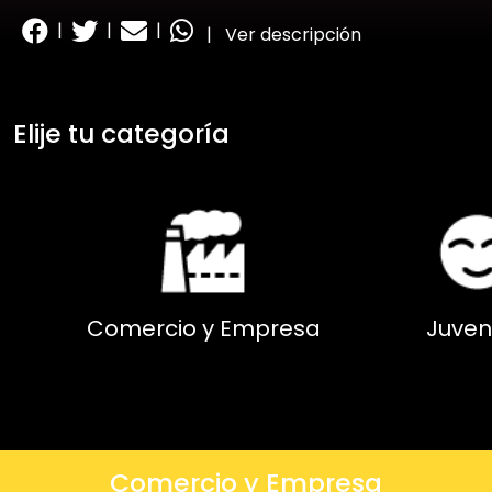
|
|
|
|
Ver descripción
Elije tu categoría
Comercio y Empresa
Juven
Comercio y Empresa