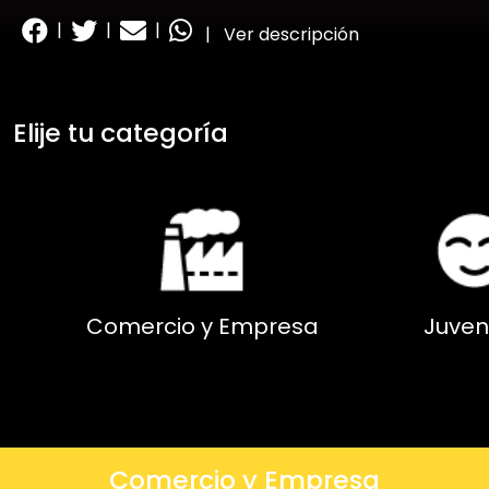
|
|
|
|
Ver descripción
Elije tu categoría
Comercio y Empresa
Juven
Comercio y Empresa