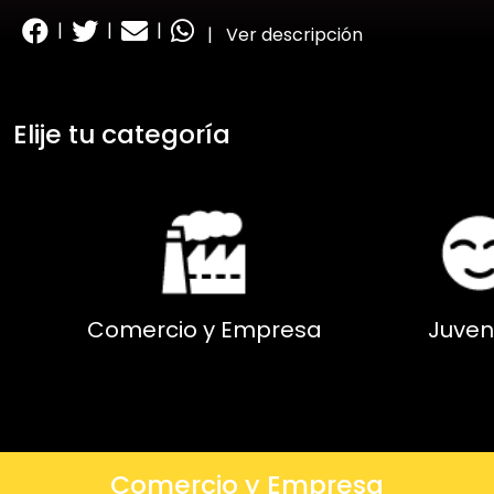
|
|
|
|
Ver descripción
Elije tu categoría
Comercio y Empresa
Juven
Comercio y Empresa