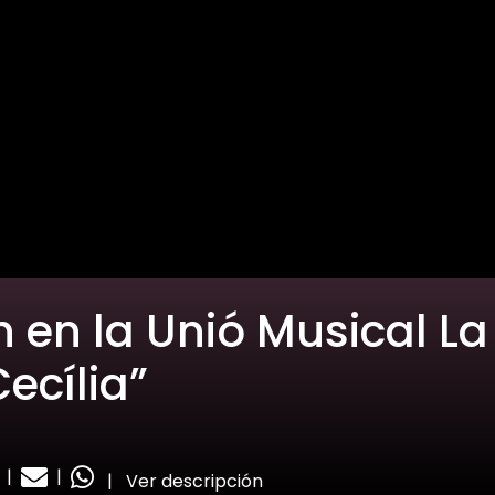
 en la Unió Musical La
ecília”
|
|
|
Ver descripción