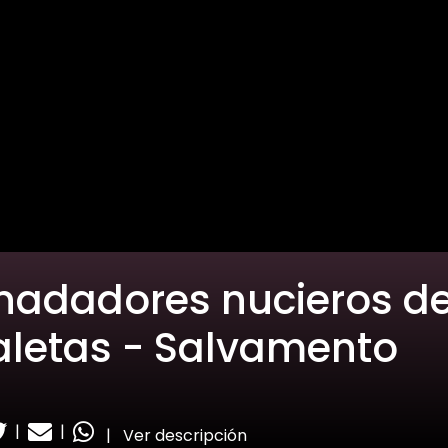
 nadadores nucieros d
aletas - Salvamento
|
|
|
Ver descripción