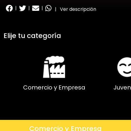
|
|
|
|
Ver descripción
Elije tu categoría
Comercio y Empresa
Juven
Comercio y Empresa