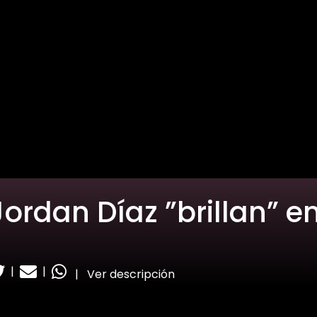
Jordan Díaz ”brillan” e
|
|
|
Ver descripción