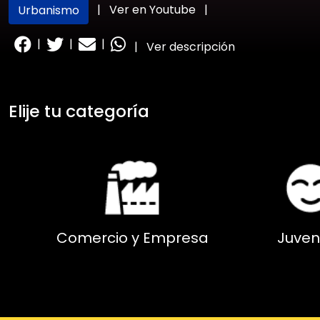
|
Ver en Youtube
|
Urbanismo
|
|
|
|
Ver descripción
Elije tu categoría
Comercio y Empresa
Juven