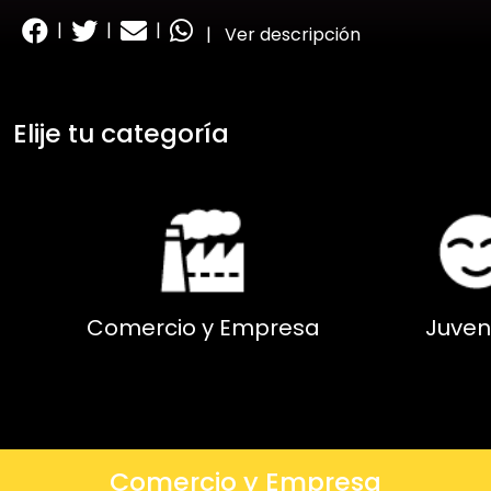
|
|
|
|
Ver descripción
Elije tu categoría
Comercio y Empresa
Juven
Comercio y Empresa