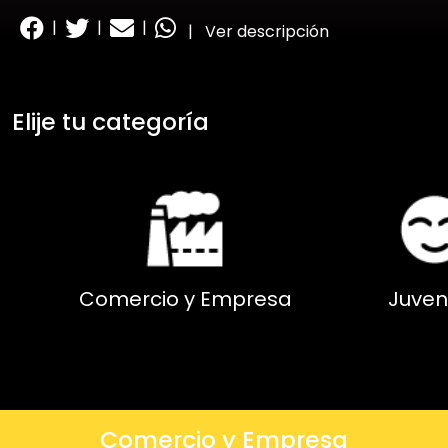
|
|
|
|
Ver descripción
Elije tu categoría
Comercio y Empresa
Juven
Comercio y Empresa