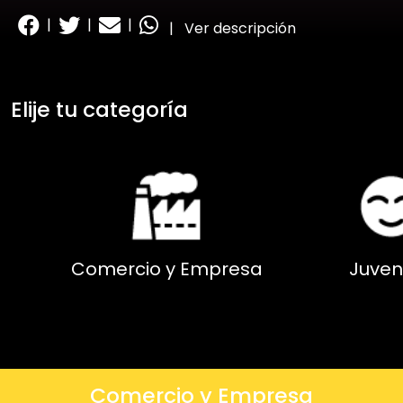
|
|
|
|
Ver descripción
Elije tu categoría
Comercio y Empresa
Juven
Comercio y Empresa