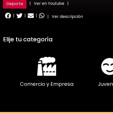
|
Ver en Youtube
|
Deporte
|
|
|
|
Ver descripción
Elije tu categoría
Comercio y Empresa
Juven