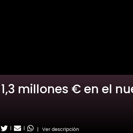
 1,3 millones € en el n
a
|
|
|
Ver descripción