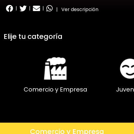
|
|
|
|
Ver descripción
Elije tu categoría
Comercio y Empresa
Juven
Comercio y Empresa