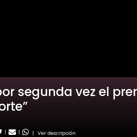
por segunda vez el prem
orte”
|
|
|
Ver descripción