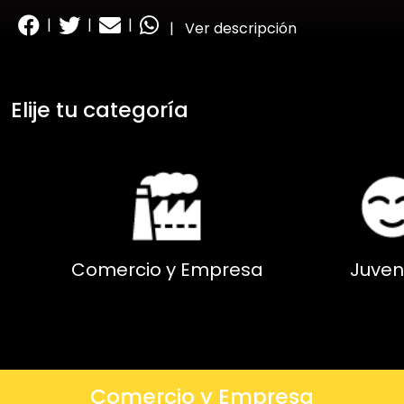
|
|
|
|
Ver descripción
Elije tu categoría
Comercio y Empresa
Juven
Comercio y Empresa