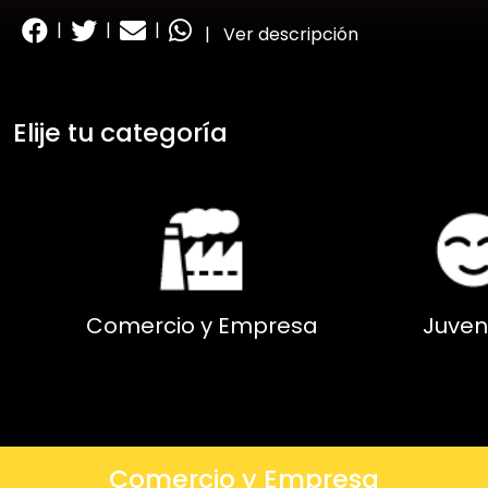
|
|
|
|
Ver descripción
Elije tu categoría
Comercio y Empresa
Juven
Comercio y Empresa