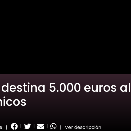
 destina 5.000 euros a
nicos
|
|
|
e
|
|
Ver descripción