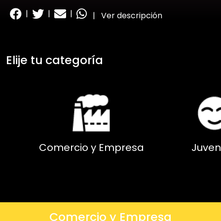
|
|
|
|
Ver descripción
Elije tu categoría
Comercio y Empresa
Juven
Comercio y Empresa