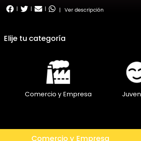
|
|
|
|
Ver descripción
Elije tu categoría
Comercio y Empresa
Juven
Comercio y Empresa