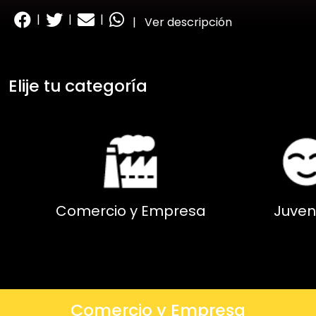
|
|
|
|
Ver descripción
Elije tu categoría
Comercio y Empresa
Juven
Comercio y Empresa