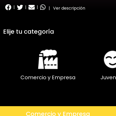
|
|
|
|
Ver descripción
Elije tu categoría
Comercio y Empresa
Juven
Comercio y Empresa