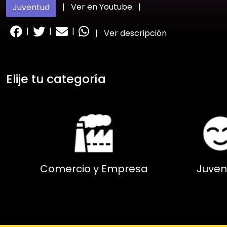
|
Ver en Youtube
|
Juventud
|
|
|
|
Ver descripción
Elije tu categoría
Comercio y Empresa
Juven