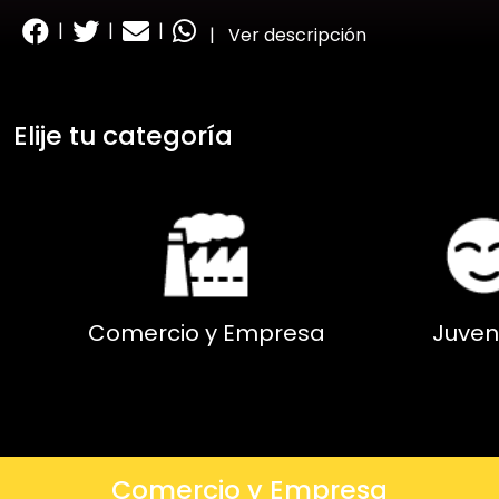
|
|
|
|
Ver descripción
Elije tu categoría
Comercio y Empresa
Juven
Comercio y Empresa