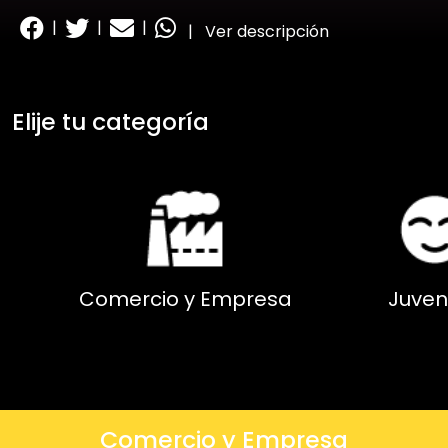
|
|
|
|
Ver descripción
Elije tu categoría
Comercio y Empresa
Juven
Comercio y Empresa