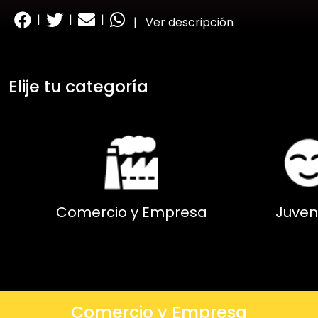
|
|
|
|
Ver descripción
Elije tu categoría
Comercio y Empresa
Juven
Comercio y Empresa