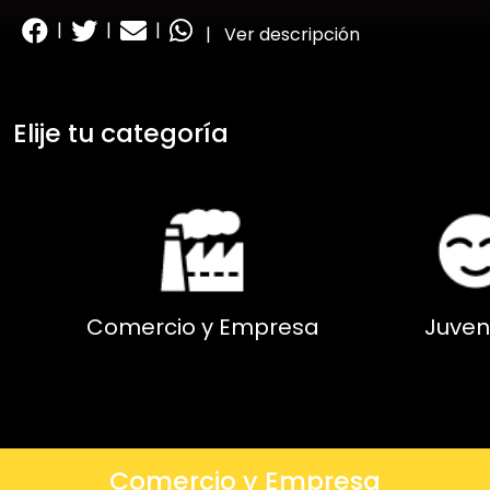
|
|
|
|
Ver descripción
Elije tu categoría
Comercio y Empresa
Juven
Comercio y Empresa