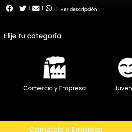
|
|
|
|
Ver descripción
Elije tu categoría
Comercio y Empresa
Juven
Comercio y Empresa