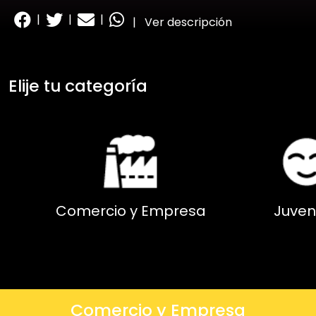
|
|
|
|
Ver descripción
Elije tu categoría
Comercio y Empresa
Juven
Comercio y Empresa