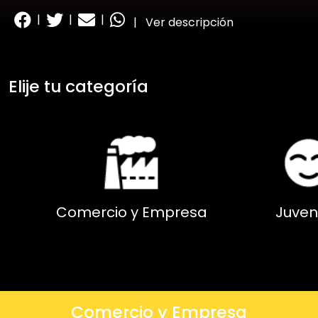
|
|
|
|
Ver descripción
Elije tu categoría
Comercio y Empresa
Juven
Comercio y Empresa