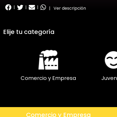
|
|
|
|
Ver descripción
Elije tu categoría
Comercio y Empresa
Juven
Comercio y Empresa