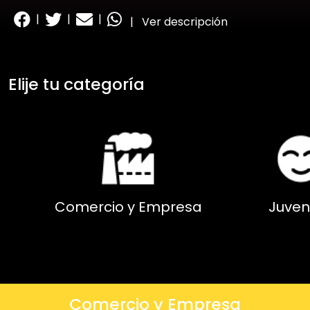
|
|
|
|
Ver descripción
Elije tu categoría
Comercio y Empresa
Juven
Comercio y Empresa