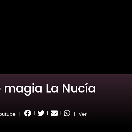
de magia La Nucía
|
|
|
Youtube
|
|
Ver