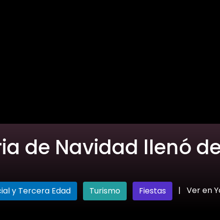
aria de Navidad llenó 
|
Ver en 
ial y Tercera Edad
Turismo
Fiestas