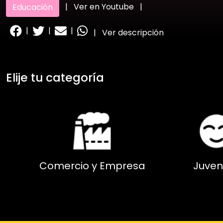
|
Ver en Youtube
|
Educación
|
|
|
|
Ver descripción
Elije tu categoría
Comercio y Empresa
Juven