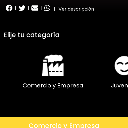
|
|
|
|
Ver descripción
Elije tu categoría
Comercio y Empresa
Juven
Comercio y Empresa