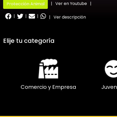
|
Ver en Youtube
|
Protección Animal
|
|
|
|
Ver descripción
Elije tu categoría
Comercio y Empresa
Juven