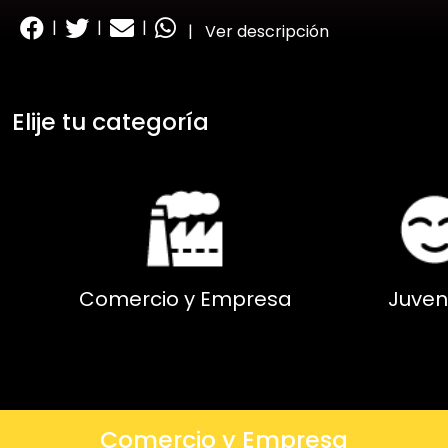
|
|
|
|
Ver descripción
Elije tu categoría
Comercio y Empresa
Juven
Comercio y Empresa