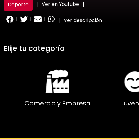
|
Ver en Youtube
|
Deporte
|
|
|
|
Ver descripción
Elije tu categoría
Comercio y Empresa
Juven