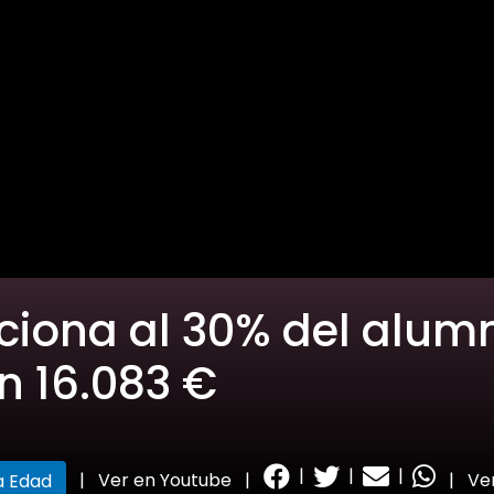
ciona al 30% del alum
on 16.083 €
|
|
|
|
Ver en Youtube
|
|
Ve
a Edad