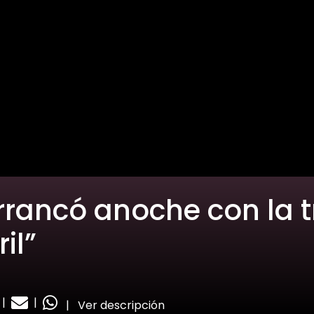
rrancó anoche con la t
il”
|
|
|
Ver descripción