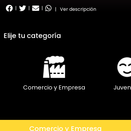
|
|
|
|
Ver descripción
Elije tu categoría
Comercio y Empresa
Juven
Comercio y Empresa