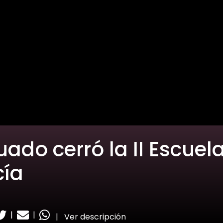
ado cerró la II Escuel
cía
|
|
|
Ver descripción