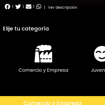
|
|
|
|
Ver descripción
Elije tu categoría
Comercio y Empresa
Juven
Comercio y Empresa