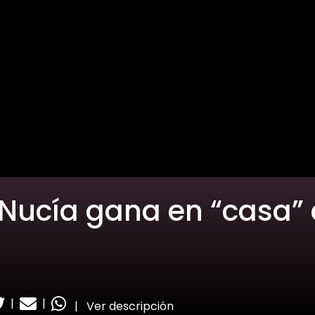
Nucía gana en “casa” e
a
|
|
|
Ver descripción