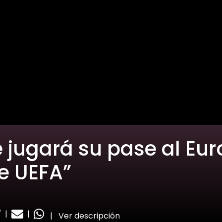
 jugará su pase al Eu
te UEFA”
|
|
|
Ver descripción